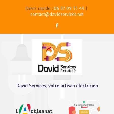
Passer
Devis rapide :
06 87 09 35 44
|
au
contact@davidservices.net
contenu
Facebook
David Services, votre artisan électricien