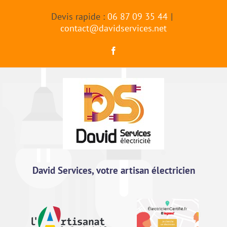
Passer
Devis rapide :
06 87 09 35 44
|
au
contact@davidservices.net
contenu
Facebook
David Services, votre artisan électricien