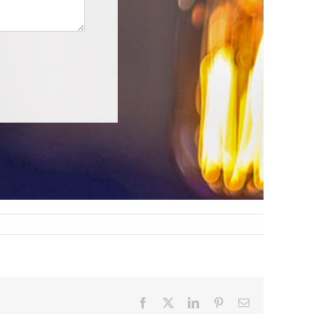
Facebook
X
LinkedIn
Pinterest
Email